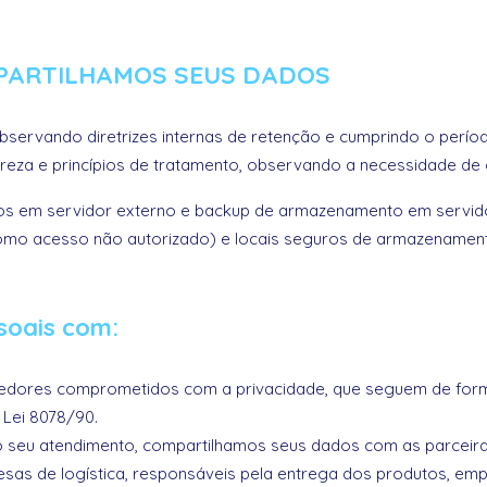
PARTILHAMOS SEUS DADOS
ervando diretrizes internas de retenção e cumprindo o perío
eza e princípios de tratamento, observando a necessidade de co
 em servidor externo e backup de armazenamento em servidor 
omo acesso não autorizado) e locais seguros de armazenamen
soais com:
dores comprometidos com a privacidade, que seguem de form
 Lei 8078/90.
r o seu atendimento, compartilhamos seus dados com as parceir
esas de logística, responsáveis pela entrega dos produtos, e